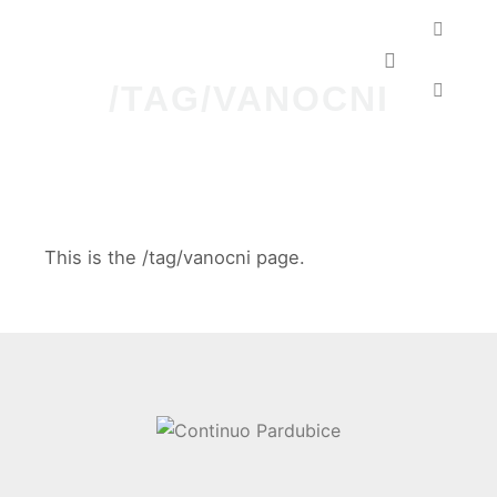
Hlavní navig
/TAG/VANOCNI
This is the /tag/vanocni page.