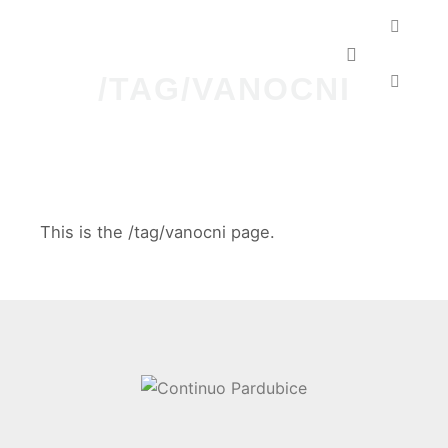
Hlavní navig
/TAG/VANOCNI
This is the /tag/vanocni page.