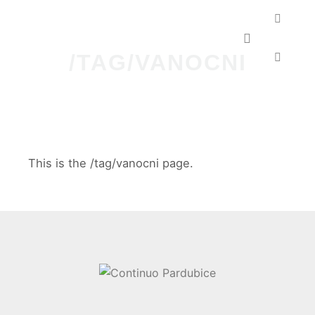
Hlavní navig
/TAG/VANOCNI
This is the /tag/vanocni page.