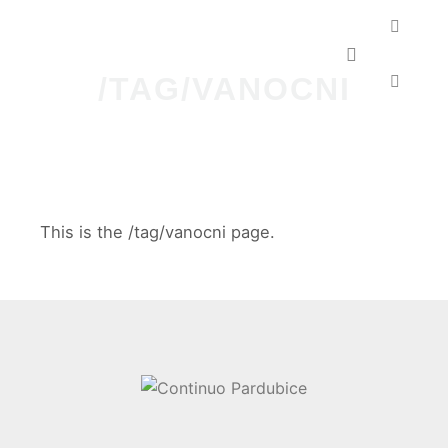
Hlavní navig
/TAG/VANOCNI
This is the /tag/vanocni page.